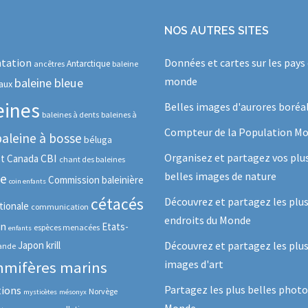
NOS AUTRES SITES
tation
Données et cartes sur les pays
Antarctique
ancêtres
baleine
monde
baleine bleue
aux
eines
Belles images d'aurores boréa
baleines à dents
baleines à
Compteur de la Population Mo
baleine à bosse
béluga
Organisez et partagez vos plu
CBI
ot
Canada
chant des baleines
belles images de nature
se
Commission baleinière
coin enfants
cétacés
Découvrez et partagez les plu
tionale
communication
endroits du Monde
in
Etats-
espèces menacées
enfants
Japon
krill
Découvrez et partagez les plus
lande
images d'art
mifères marins
Partagez les plus belles photo
tions
Norvège
mysticètes
mésonyx
Monde