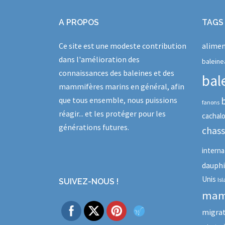
A PROPOS
TAGS
Ce site est une modeste contribution
alimen
dans l'amélioration des
baleine
connaissances des baleines et des
bal
mammifères marins en général, afin
que tous ensemble, nous puissions
fanons
réagir... et les protéger pour les
cachal
générations futures.
chas
interna
dauph
Unis
Is
SUIVEZ-NOUS !
mam
migra