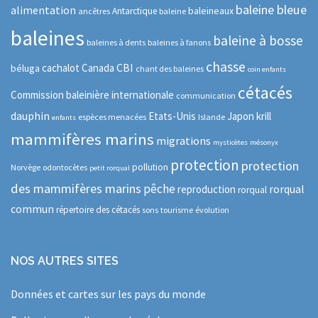
baleine bleue
alimentation
baleineaux
Antarctique
ancêtres
baleine
baleines
baleine à bosse
baleines à dents
baleines à fanons
chasse
CBI
cachalot
Canada
béluga
chant des baleines
coin enfants
cétacés
Commission baleinière internationale
communication
dauphin
Etats-Unis
Japon
krill
espèces menacées
Islande
enfants
mammifères marins
migrations
mysticètes
mésonyx
protection
protection
pollution
Norvège
odontocètes
petit rorqual
des mammifères marins
pêche
rorqual
reproduction
rorqual
commun
répertoire des cétacés
sons
tourisme
évolution
NOS AUTRES SITES
Données et cartes sur les pays du monde