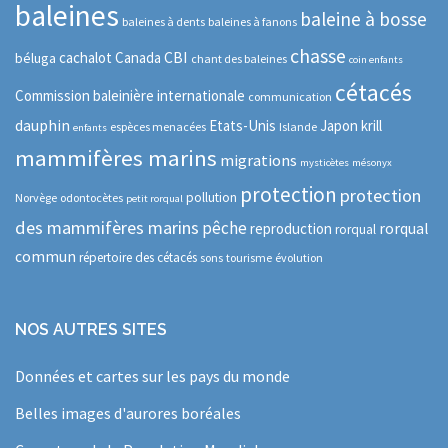
baleines
baleine à bosse
baleines à dents
baleines à fanons
chasse
CBI
cachalot
Canada
béluga
chant des baleines
coin enfants
cétacés
Commission baleinière internationale
communication
dauphin
Etats-Unis
Japon
krill
espèces menacées
Islande
enfants
mammifères marins
migrations
mysticètes
mésonyx
protection
protection
pollution
Norvège
odontocètes
petit rorqual
des mammifères marins
pêche
rorqual
reproduction
rorqual
commun
répertoire des cétacés
sons
tourisme
évolution
NOS AUTRES SITES
Données et cartes sur les pays du monde
Belles images d'aurores boréales