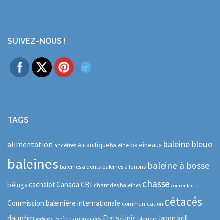
SUIVEZ-NOUS !
TAGS
baleine bleue
alimentation
baleineaux
Antarctique
ancêtres
baleine
baleines
baleine à bosse
baleines à dents
baleines à fanons
chasse
CBI
cachalot
Canada
béluga
chant des baleines
coin enfants
cétacés
Commission baleinière internationale
communication
dauphin
Etats-Unis
Japon
krill
espèces menacées
Islande
enfants