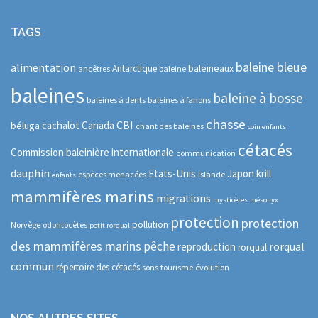
TAGS
baleine bleue
alimentation
baleineaux
Antarctique
ancêtres
baleine
baleines
baleine à bosse
baleines à dents
baleines à fanons
chasse
CBI
cachalot
Canada
béluga
chant des baleines
coin enfants
cétacés
Commission baleinière internationale
communication
dauphin
Etats-Unis
Japon
krill
espèces menacées
Islande
enfants
mammifères marins
migrations
mysticètes
mésonyx
protection
protection
pollution
Norvège
odontocètes
petit rorqual
des mammifères marins
pêche
rorqual
reproduction
rorqual
commun
répertoire des cétacés
sons
tourisme
évolution