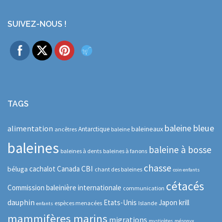
SUIVEZ-NOUS !
TAGS
baleine bleue
alimentation
baleineaux
Antarctique
ancêtres
baleine
baleines
baleine à bosse
baleines à dents
baleines à fanons
chasse
CBI
cachalot
Canada
béluga
chant des baleines
coin enfants
cétacés
Commission baleinière internationale
communication
dauphin
Etats-Unis
Japon
krill
espèces menacées
Islande
enfants
mammifères marins
migrations
mysticètes
mésonyx