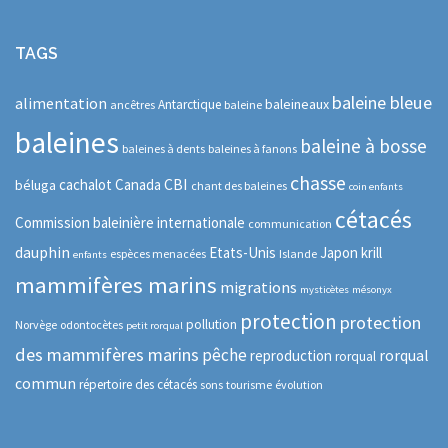
TAGS
baleine bleue
alimentation
baleineaux
Antarctique
ancêtres
baleine
baleines
baleine à bosse
baleines à dents
baleines à fanons
chasse
CBI
cachalot
Canada
béluga
chant des baleines
coin enfants
cétacés
Commission baleinière internationale
communication
dauphin
Etats-Unis
Japon
krill
espèces menacées
Islande
enfants
mammifères marins
migrations
mysticètes
mésonyx
protection
protection
pollution
Norvège
odontocètes
petit rorqual
des mammifères marins
pêche
rorqual
reproduction
rorqual
commun
répertoire des cétacés
sons
tourisme
évolution