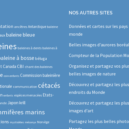
NOS AUTRES SITES
tation
Données et cartes sur les pays
Antarctique
ancêtres
baleine
monde
baleine bleue
aux
eines
Belles images d'aurores boréa
baleines à dents
baleines à
Compteur de la Population Mo
baleine à bosse
béluga
Organisez et partagez vos plu
CBI
ot
Canada
chant des baleines
belles images de nature
se
Commission baleinière
coin enfants
cétacés
Découvrez et partagez les plu
tionale
communication
endroits du Monde
in
Etats-
espèces menacées
enfants
Japon
krill
Découvrez et partagez les plus
lande
images d'art
mifères marins
Partagez les plus belles photo
tions
Norvège
mysticètes
mésonyx
Monde