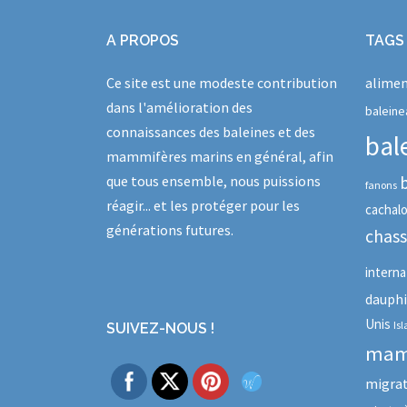
A PROPOS
TAGS
Ce site est une modeste contribution
alimen
dans l'amélioration des
baleine
connaissances des baleines et des
bal
mammifères marins en général, afin
que tous ensemble, nous puissions
fanons
réagir... et les protéger pour les
cachal
générations futures.
chas
interna
dauph
Unis
Is
SUIVEZ-NOUS !
mam
migra