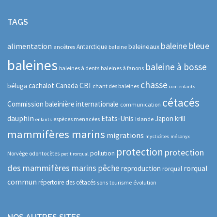
TAGS
baleine bleue
alimentation
baleineaux
Antarctique
ancêtres
baleine
baleines
baleine à bosse
baleines à dents
baleines à fanons
chasse
CBI
cachalot
Canada
béluga
chant des baleines
coin enfants
cétacés
Commission baleinière internationale
communication
dauphin
Etats-Unis
Japon
krill
espèces menacées
Islande
enfants
mammifères marins
migrations
mysticètes
mésonyx
protection
protection
pollution
Norvège
odontocètes
petit rorqual
des mammifères marins
pêche
rorqual
reproduction
rorqual
commun
répertoire des cétacés
sons
tourisme
évolution