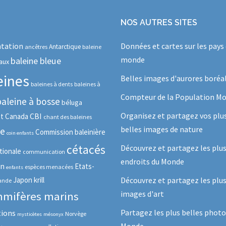
NOS AUTRES SITES
tation
Données et cartes sur les pays
Antarctique
ancêtres
baleine
monde
baleine bleue
aux
eines
Belles images d'aurores boréa
baleines à dents
baleines à
Compteur de la Population Mo
baleine à bosse
béluga
Organisez et partagez vos plu
CBI
ot
Canada
chant des baleines
belles images de nature
se
Commission baleinière
coin enfants
cétacés
Découvrez et partagez les plu
tionale
communication
endroits du Monde
in
Etats-
espèces menacées
enfants
Japon
krill
Découvrez et partagez les plus
lande
images d'art
mifères marins
Partagez les plus belles photo
tions
Norvège
mysticètes
mésonyx
Monde