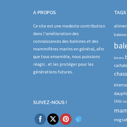
A PROPOS
TAGS
Ce site est une modeste contribution
alimen
dans l'amélioration des
baleine
connaissances des baleines et des
bal
mammifères marins en général, afin
que tous ensemble, nous puissions
fanons
réagir... et les protéger pour les
cachal
générations futures.
chas
interna
dauph
Unis
Is
SUIVEZ-NOUS !
mam
migra