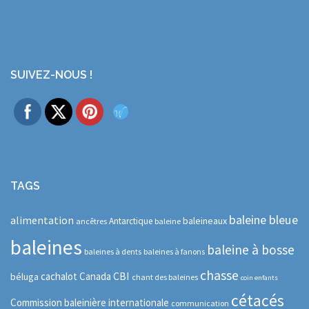
SUIVEZ-NOUS !
TAGS
baleine bleue
alimentation
baleineaux
Antarctique
ancêtres
baleine
baleines
baleine à bosse
baleines à dents
baleines à fanons
chasse
CBI
cachalot
Canada
béluga
chant des baleines
coin enfants
cétacés
Commission baleinière internationale
communication