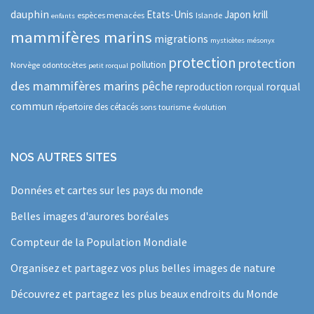
dauphin
Etats-Unis
Japon
krill
espèces menacées
Islande
enfants
mammifères marins
migrations
mysticètes
mésonyx
protection
protection
pollution
Norvège
odontocètes
petit rorqual
des mammifères marins
pêche
rorqual
reproduction
rorqual
commun
répertoire des cétacés
sons
tourisme
évolution
NOS AUTRES SITES
Données et cartes sur les pays du monde
Belles images d'aurores boréales
Compteur de la Population Mondiale
Organisez et partagez vos plus belles images de nature
Découvrez et partagez les plus beaux endroits du Monde