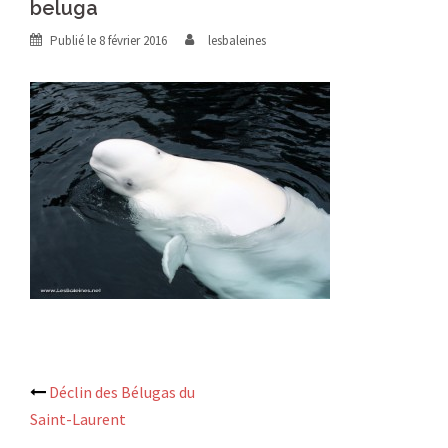
beluga
Publié le
8 février 2016
lesbaleines
Navigation
Déclin des Bélugas du
Saint-Laurent
d’article