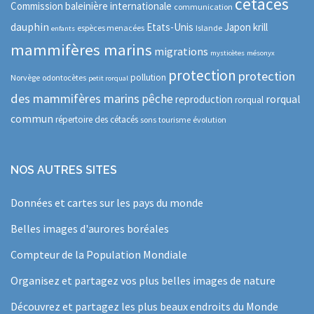
cétacés
Commission baleinière internationale
communication
dauphin
Etats-Unis
Japon
krill
espèces menacées
Islande
enfants
mammifères marins
migrations
mysticètes
mésonyx
protection
protection
pollution
Norvège
odontocètes
petit rorqual
des mammifères marins
pêche
rorqual
reproduction
rorqual
commun
répertoire des cétacés
sons
tourisme
évolution
NOS AUTRES SITES
Données et cartes sur les pays du monde
Belles images d'aurores boréales
Compteur de la Population Mondiale
Organisez et partagez vos plus belles images de nature
Découvrez et partagez les plus beaux endroits du Monde