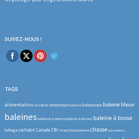
SUIVEZ-NOUS !
TAGS
baleine bleue
alimentation
baleineaux
Antarctique
ancêtres
baleine
baleines
baleine à bosse
baleines à dents
baleines à fanons
chasse
CBI
cachalot
Canada
béluga
chant des baleines
coin enfants