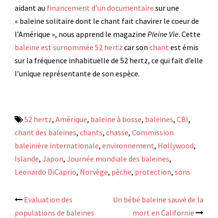
aidant au
financement d’un documentaire
sur une
« baleine solitaire dont le chant fait chavirer le coeur de
l’Amérique », nous apprend le magazine
Pleine Vie
. Cette
baleine est surnommée 52 hertz
car son
chant
est émis
sur la fréquence inhabituelle de 52 hertz, ce qui fait d’elle
l’unique représentante de son espèce.
52 hertz
,
Amérique
,
baleine à bosse
,
baleines
,
CBI
,
chant des baleines
,
chants
,
chasse
,
Commission
baleinière internationale
,
environnement
,
Hollywood
,
Islande
,
Japon
,
Journée mondiale des baleines
,
Leonardo DiCaprio
,
Norvège
,
pêche
,
protection
,
sons
Navigation
Evaluation des
Un bébé baleine sauvé de la
populations de baleines
mort en Californie