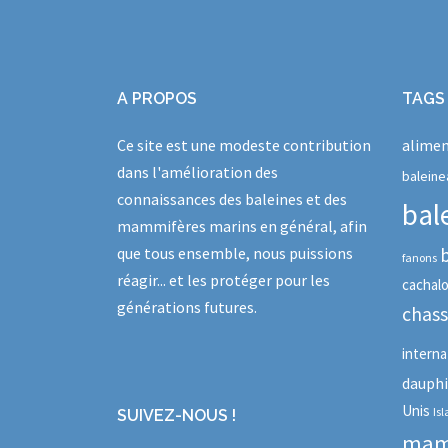
A PROPOS
TAGS
Ce site est une modeste contribution
alimen
dans l'amélioration des
baleine
connaissances des baleines et des
bal
mammifères marins en général, afin
que tous ensemble, nous puissions
fanons
réagir... et les protéger pour les
cachal
générations futures.
chas
interna
dauph
Unis
Is
SUIVEZ-NOUS !
mam