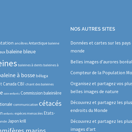
NOS AUTRES SITES
tation
Données et cartes sur les pays
Antarctique
ancêtres
baleine
monde
baleine bleue
aux
eines
Belles images d'aurores boréa
baleines à dents
baleines à
Compteur de la Population Mo
baleine à bosse
béluga
Organisez et partagez vos plu
CBI
ot
Canada
chant des baleines
belles images de nature
se
Commission baleinière
coin enfants
cétacés
Découvrez et partagez les plu
tionale
communication
endroits du Monde
in
Etats-
espèces menacées
enfants
Japon
krill
Découvrez et partagez les plus
lande
images d'art
mifères marins