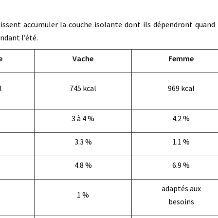
uissent accumuler la couche isolante dont ils dépendront quand 
ndant l’été.
e
Vache
Femme
l
745 kcal
969 kcal
3 à 4 %
4.2 %
3.3 %
1.1 %
4.8 %
6.9 %
adaptés aux
1 %
besoins