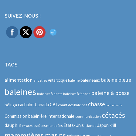
SUIVEZ-NOUS !
TAGS
baleine bleue
alimentation
baleineaux
Antarctique
ancêtres
baleine
baleines
baleine à bosse
baleines à dents
baleines à fanons
chasse
CBI
cachalot
Canada
béluga
chant des baleines
coin enfants
cétacés
Commission baleinière internationale
communication
dauphin
Etats-Unis
Japon
krill
espèces menacées
Islande
enfants
mammifères marins
migrations