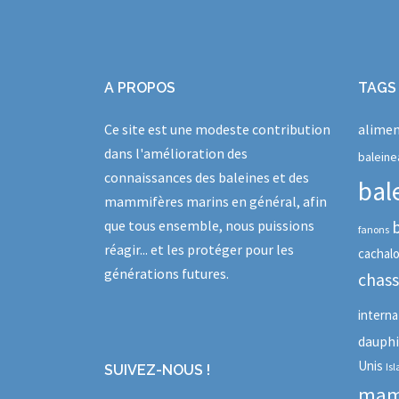
A PROPOS
TAGS
Ce site est une modeste contribution
alimen
dans l'amélioration des
baleine
connaissances des baleines et des
bal
mammifères marins en général, afin
que tous ensemble, nous puissions
fanons
réagir... et les protéger pour les
cachal
générations futures.
chas
interna
dauph
Unis
Is
SUIVEZ-NOUS !
mam