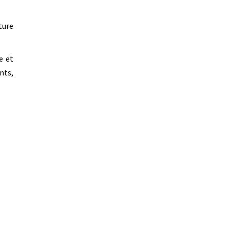
ture
e et
nts,