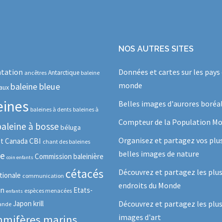
NOS AUTRES SITES
tation
Données et cartes sur les pays
Antarctique
ancêtres
baleine
monde
baleine bleue
aux
eines
Belles images d'aurores boréa
baleines à dents
baleines à
Compteur de la Population Mo
baleine à bosse
béluga
Organisez et partagez vos plu
CBI
ot
Canada
chant des baleines
belles images de nature
se
Commission baleinière
coin enfants
cétacés
Découvrez et partagez les plu
tionale
communication
endroits du Monde
in
Etats-
espèces menacées
enfants
Japon
krill
Découvrez et partagez les plus
lande
images d'art
mifères marins