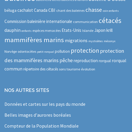
chasse
CBI
cachalot
Canada
béluga
chant des baleines
coin enfants
cétacés
Commission baleinière internationale
communication
dauphin
Etats-Unis
Japon
krill
espèces menacées
Islande
enfants
mammifères marins
migrations
mysticètes
mésonyx
protection
protection
pollution
Norvège
odontocètes
petit rorqual
des mammifères marins
pêche
rorqual
reproduction
rorqual
commun
répertoire des cétacés
sons
tourisme
évolution
NOS AUTRES SITES
Données et cartes sur les pays du monde
Belles images d'aurores boréales
Compteur de la Population Mondiale