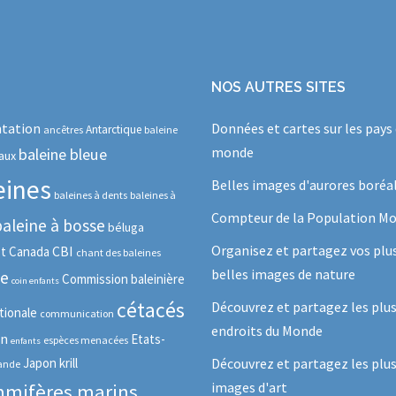
NOS AUTRES SITES
tation
Données et cartes sur les pays
Antarctique
ancêtres
baleine
monde
baleine bleue
aux
eines
Belles images d'aurores boréa
baleines à dents
baleines à
Compteur de la Population Mo
baleine à bosse
béluga
Organisez et partagez vos plu
CBI
ot
Canada
chant des baleines
belles images de nature
se
Commission baleinière
coin enfants
cétacés
Découvrez et partagez les plu
tionale
communication
endroits du Monde
in
Etats-
espèces menacées
enfants
Japon
krill
Découvrez et partagez les plus
lande
images d'art
mifères marins