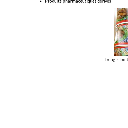
Produits pharmaceutiques dérivés
Image : boi