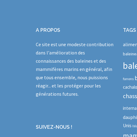
A PROPOS
TAGS
Ce site est une modeste contribution
alimen
dans l'amélioration des
baleine
connaissances des baleines et des
bal
mammifères marins en général, afin
que tous ensemble, nous puissions
fanons
réagir... et les protéger pour les
cachal
générations futures.
chas
interna
dauph
Unis
Is
SUIVEZ-NOUS !
mam