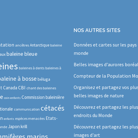
NOS AUTRES SITES
tation
Données et cartes sur les pays
Antarctique
ancêtres
baleine
monde
baleine bleue
aux
eines
Belles images d'aurores boréa
baleines à dents
baleines à
Compteur de la Population Mo
baleine à bosse
béluga
Organisez et partagez vos plu
CBI
ot
Canada
chant des baleines
belles images de nature
se
Commission baleinière
coin enfants
cétacés
Découvrez et partagez les plu
tionale
communication
endroits du Monde
in
Etats-
espèces menacées
enfants
Japon
krill
Découvrez et partagez les plus
lande
images d'art
mifères marins