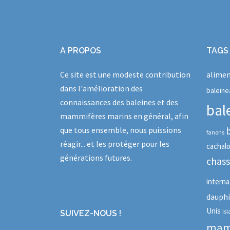
A PROPOS
TAGS
Ce site est une modeste contribution
alimen
dans l'amélioration des
baleine
connaissances des baleines et des
bal
mammifères marins en général, afin
que tous ensemble, nous puissions
fanons
réagir... et les protéger pour les
cachal
générations futures.
chas
interna
dauph
Unis
Is
SUIVEZ-NOUS !
mam