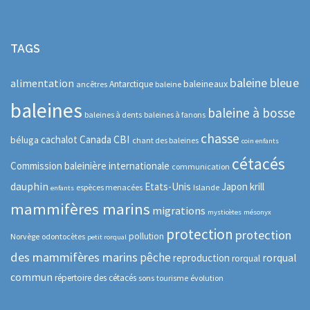
TAGS
baleine bleue
alimentation
baleineaux
Antarctique
ancêtres
baleine
baleines
baleine à bosse
baleines à dents
baleines à fanons
chasse
CBI
cachalot
Canada
béluga
chant des baleines
coin enfants
cétacés
Commission baleinière internationale
communication
dauphin
Etats-Unis
Japon
krill
espèces menacées
Islande
enfants
mammifères marins
migrations
mysticètes
mésonyx
protection
protection
pollution
Norvège
odontocètes
petit rorqual
des mammifères marins
pêche
rorqual
reproduction
rorqual
commun
répertoire des cétacés
sons
tourisme
évolution