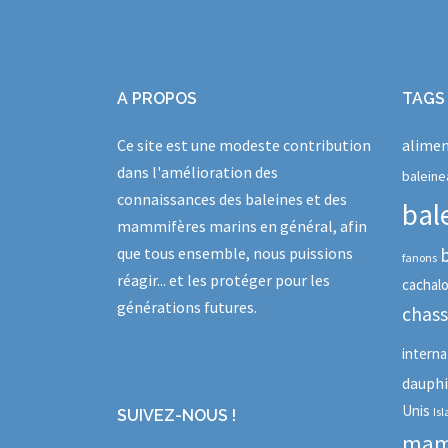
A PROPOS
TAGS
Ce site est une modeste contribution
alimen
dans l'amélioration des
baleine
connaissances des baleines et des
bal
mammifères marins en général, afin
que tous ensemble, nous puissions
fanons
réagir... et les protéger pour les
cachal
générations futures.
chas
interna
dauph
Unis
Is
SUIVEZ-NOUS !
mam