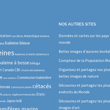
NOS AUTRES SITES
tation
Données et cartes sur les pays
Antarctique
ancêtres
baleine
monde
baleine bleue
aux
eines
Belles images d'aurores boréa
baleines à dents
baleines à
Compteur de la Population Mo
baleine à bosse
béluga
Organisez et partagez vos plu
CBI
ot
Canada
chant des baleines
belles images de nature
se
Commission baleinière
coin enfants
cétacés
Découvrez et partagez les plu
tionale
communication
endroits du Monde
in
Etats-
espèces menacées
enfants
Japon
krill
Découvrez et partagez les plus
lande
images d'art
mifères marins