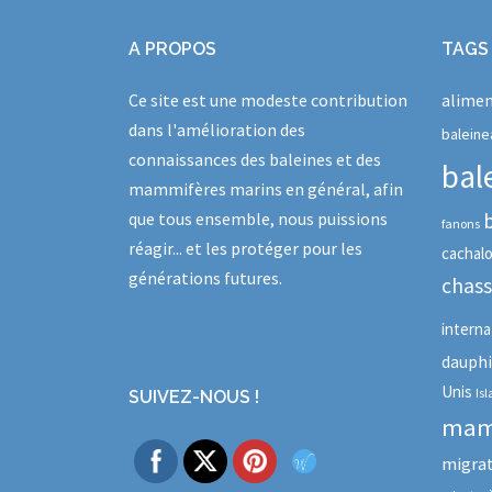
A PROPOS
TAGS
Ce site est une modeste contribution
alimen
dans l'amélioration des
baleine
connaissances des baleines et des
bal
mammifères marins en général, afin
que tous ensemble, nous puissions
fanons
réagir... et les protéger pour les
cachal
générations futures.
chas
interna
dauph
Unis
Is
SUIVEZ-NOUS !
mam
migra