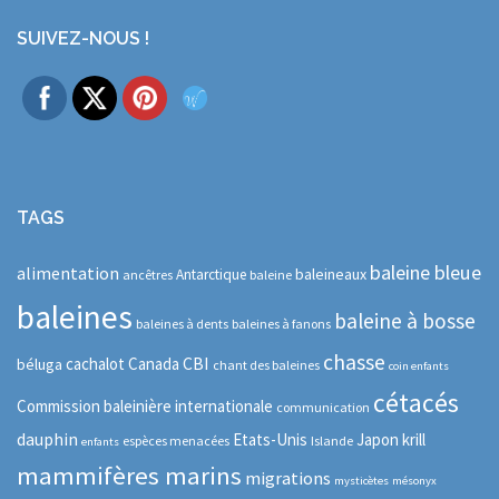
SUIVEZ-NOUS !
TAGS
baleine bleue
alimentation
baleineaux
Antarctique
ancêtres
baleine
baleines
baleine à bosse
baleines à dents
baleines à fanons
chasse
CBI
cachalot
Canada
béluga
chant des baleines
coin enfants
cétacés
Commission baleinière internationale
communication
dauphin
Etats-Unis
Japon
krill
espèces menacées
Islande
enfants
mammifères marins
migrations
mysticètes
mésonyx