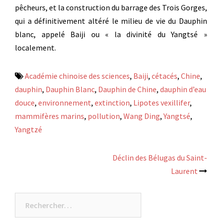
pêcheurs, et la construction du barrage des Trois Gorges,
qui a définitivement altéré le milieu de vie du Dauphin
blanc, appelé Baiji ou « la divinité du Yangtsé »
localement.
Académie chinoise des sciences
,
Baiji
,
cétacés
,
Chine
,
dauphin
,
Dauphin Blanc
,
Dauphin de Chine
,
dauphin d’eau
douce
,
environnement
,
extinction
,
Lipotes vexillifer
,
mammifères marins
,
pollution
,
Wang Ding
,
Yangtsé
,
Yangtzé
Navigation
Déclin des Bélugas du Saint-
Laurent
d’article
Rechercher :