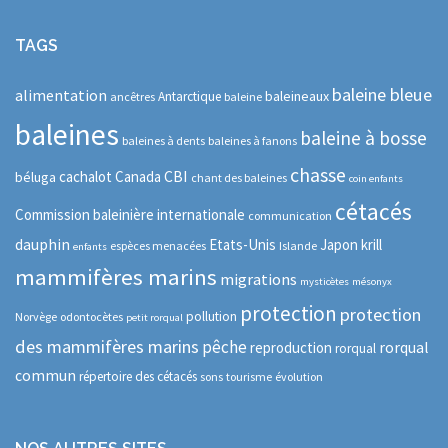
TAGS
baleine bleue
alimentation
baleineaux
Antarctique
ancêtres
baleine
baleines
baleine à bosse
baleines à dents
baleines à fanons
chasse
CBI
cachalot
Canada
béluga
chant des baleines
coin enfants
cétacés
Commission baleinière internationale
communication
dauphin
Etats-Unis
Japon
krill
espèces menacées
Islande
enfants
mammifères marins
migrations
mysticètes
mésonyx
protection
protection
pollution
Norvège
odontocètes
petit rorqual
des mammifères marins
pêche
rorqual
reproduction
rorqual
commun
répertoire des cétacés
sons
tourisme
évolution