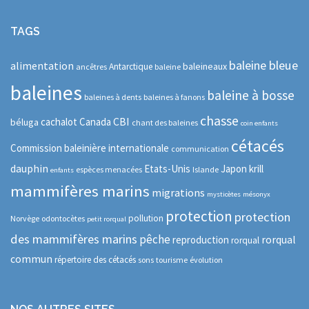
TAGS
baleine bleue
alimentation
baleineaux
Antarctique
ancêtres
baleine
baleines
baleine à bosse
baleines à dents
baleines à fanons
chasse
CBI
cachalot
Canada
béluga
chant des baleines
coin enfants
cétacés
Commission baleinière internationale
communication
dauphin
Etats-Unis
Japon
krill
espèces menacées
Islande
enfants
mammifères marins
migrations
mysticètes
mésonyx
protection
protection
pollution
Norvège
odontocètes
petit rorqual
des mammifères marins
pêche
rorqual
reproduction
rorqual
commun
répertoire des cétacés
sons
tourisme
évolution