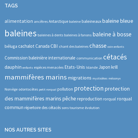
TAGS
baleine bleue
alimentation
baleineaux
Antarctique
ancêtres
baleine
baleines
baleine à bosse
baleines à dents
baleines à fanons
chasse
CBI
cachalot
Canada
béluga
chant des baleines
coin enfants
cétacés
Commission baleinière internationale
communication
dauphin
Etats-Unis
Japon
krill
espèces menacées
Islande
enfants
mammifères marins
migrations
mysticètes
mésonyx
protection
protection
pollution
Norvège
odontocètes
petit rorqual
des mammifères marins
pêche
rorqual
reproduction
rorqual
commun
répertoire des cétacés
sons
tourisme
évolution
NOS AUTRES SITES