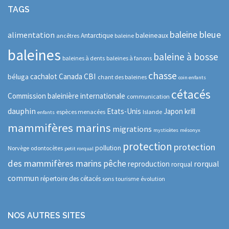
TAGS
baleine bleue
alimentation
baleineaux
Antarctique
ancêtres
baleine
baleines
baleine à bosse
baleines à dents
baleines à fanons
chasse
CBI
cachalot
Canada
béluga
chant des baleines
coin enfants
cétacés
Commission baleinière internationale
communication
dauphin
Etats-Unis
Japon
krill
espèces menacées
Islande
enfants
mammifères marins
migrations
mysticètes
mésonyx
protection
protection
pollution
Norvège
odontocètes
petit rorqual
des mammifères marins
pêche
rorqual
reproduction
rorqual
commun
répertoire des cétacés
sons
tourisme
évolution
NOS AUTRES SITES