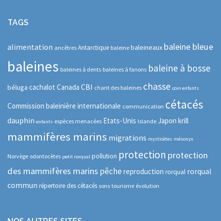
TAGS
baleine bleue
alimentation
baleineaux
Antarctique
ancêtres
baleine
baleines
baleine à bosse
baleines à dents
baleines à fanons
chasse
CBI
cachalot
Canada
béluga
chant des baleines
coin enfants
cétacés
Commission baleinière internationale
communication
dauphin
Etats-Unis
Japon
krill
espèces menacées
Islande
enfants
mammifères marins
migrations
mysticètes
mésonyx
protection
protection
pollution
Norvège
odontocètes
petit rorqual
des mammifères marins
pêche
rorqual
reproduction
rorqual
commun
répertoire des cétacés
sons
tourisme
évolution