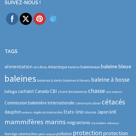
SUIVEZ-NOUS !
TAGS
baleine bleue
alimentation
baleineaux
Antarctique
ancêtres
baleine
baleines
baleine à bosse
baleines à dents
baleines à fanons
chasse
CBI
cachalot
Canada
béluga
chant des baleines
coin enfants
cétacés
Commission baleinière internationale
communication
dauphin
Etats-Unis
Japon
krill
espèces menacées
Islande
enfants
mammifères marins
migrations
mysticètes
mésonyx
protection
protection
pollution
Norvège
odontocètes
petit rorqual