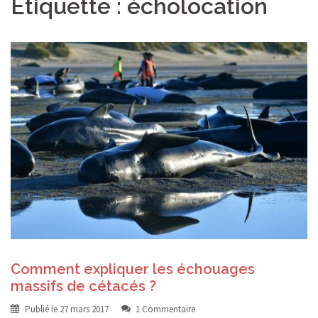
Étiquette :
écholocation
Comment expliquer les échouages
massifs de cétacés ?
Publié le
27 mars 2017
1 Commentaire