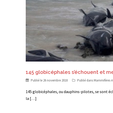
145 globicéphales s’échouent et 
Publié le
26 novembre 2018
Publié dans
Mammifères m
145 globicéphales, ou dauphins-pilotes, se sont éch
la […]