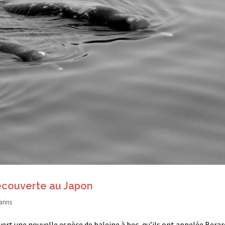
écouverte au Japon
rins
ert une nouvelle espèce de baleine à bec, qu’ils ont appelée Berar