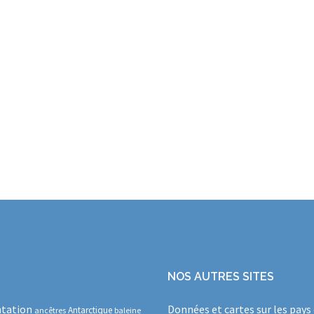
NOS AUTRES SITES
tation
Données et cartes sur les pays
Antarctique
ancêtres
baleine