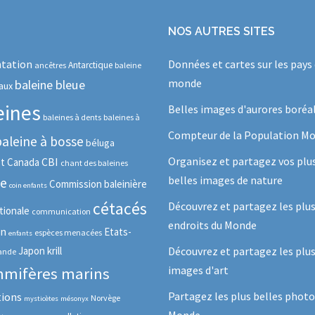
NOS AUTRES SITES
tation
Données et cartes sur les pays
Antarctique
ancêtres
baleine
monde
baleine bleue
aux
eines
Belles images d'aurores boréa
baleines à dents
baleines à
Compteur de la Population Mo
baleine à bosse
béluga
Organisez et partagez vos plu
CBI
ot
Canada
chant des baleines
belles images de nature
se
Commission baleinière
coin enfants
cétacés
Découvrez et partagez les plu
tionale
communication
endroits du Monde
in
Etats-
espèces menacées
enfants
Japon
krill
Découvrez et partagez les plus
lande
images d'art
mifères marins
Partagez les plus belles photo
tions
Norvège
mysticètes
mésonyx
Monde