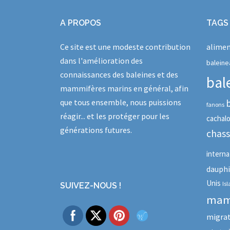
A PROPOS
TAGS
Ce site est une modeste contribution
alimen
dans l'amélioration des
baleine
connaissances des baleines et des
bal
mammifères marins en général, afin
que tous ensemble, nous puissions
fanons
réagir... et les protéger pour les
cachal
générations futures.
chas
interna
dauph
Unis
Is
SUIVEZ-NOUS !
mam
migra