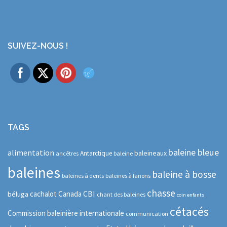
SUIVEZ-NOUS !
TAGS
baleine bleue
alimentation
baleineaux
Antarctique
ancêtres
baleine
baleines
baleine à bosse
baleines à dents
baleines à fanons
chasse
CBI
cachalot
Canada
béluga
chant des baleines
coin enfants
cétacés
Commission baleinière internationale
communication