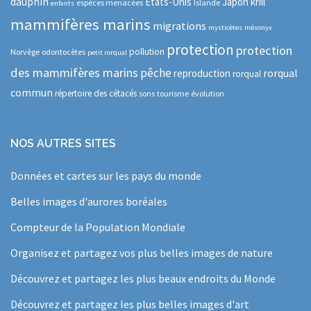
dauphin
Etats-Unis
Japon
krill
espèces menacées
Islande
enfants
mammifères marins
migrations
mysticètes
mésonyx
protection
protection
pollution
Norvège
odontocètes
petit rorqual
des mammifères marins
pêche
rorqual
reproduction
rorqual
commun
répertoire des cétacés
sons
tourisme
évolution
NOS AUTRES SITES
Données et cartes sur les pays du monde
Belles images d'aurores boréales
Compteur de la Population Mondiale
Organisez et partagez vos plus belles images de nature
Découvrez et partagez les plus beaux endroits du Monde
Découvrez et partagez les plus belles images d'art