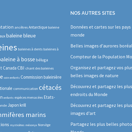
NOS AUTRES SITES
tation
Données et cartes sur les pays
Antarctique
ancêtres
baleine
monde
baleine bleue
aux
eines
Belles images d'aurores boréa
baleines à dents
baleines à
Compteur de la Population Mo
baleine à bosse
béluga
Organisez et partagez vos plu
CBI
ot
Canada
chant des baleines
belles images de nature
se
Commission baleinière
coin enfants
cétacés
Découvrez et partagez les plu
tionale
communication
endroits du Monde
in
Etats-
espèces menacées
enfants
Japon
krill
Découvrez et partagez les plus
lande
images d'art
mifères marins
Partagez les plus belles photo
tions
Norvège
mysticètes
mésonyx
Monde