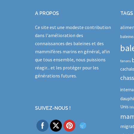
A PROPOS
TAGS
Ce site est une modeste contribution
alimen
dans l'amélioration des
baleine
connaissances des baleines et des
bal
mammifères marins en général, afin
que tous ensemble, nous puissions
fanons
réagir... et les protéger pour les
cachal
générations futures.
chas
interna
dauph
Unis
Is
SUIVEZ-NOUS !
mam
migra