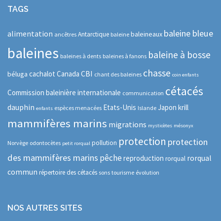
TAGS
baleine bleue
alimentation
baleineaux
Antarctique
ancêtres
baleine
baleines
baleine à bosse
baleines à dents
baleines à fanons
chasse
CBI
cachalot
Canada
béluga
chant des baleines
coin enfants
cétacés
Commission baleinière internationale
communication
dauphin
Etats-Unis
Japon
krill
espèces menacées
Islande
enfants
mammifères marins
migrations
mysticètes
mésonyx
protection
protection
pollution
Norvège
odontocètes
petit rorqual
des mammifères marins
pêche
rorqual
reproduction
rorqual
commun
répertoire des cétacés
sons
tourisme
évolution
NOS AUTRES SITES