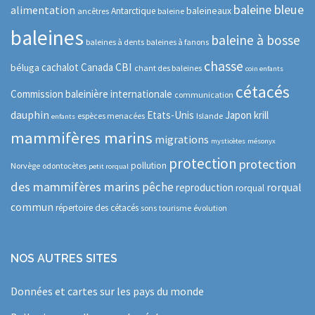
baleine bleue
alimentation
baleineaux
Antarctique
ancêtres
baleine
baleines
baleine à bosse
baleines à dents
baleines à fanons
chasse
CBI
cachalot
Canada
béluga
chant des baleines
coin enfants
cétacés
Commission baleinière internationale
communication
dauphin
Etats-Unis
Japon
krill
espèces menacées
Islande
enfants
mammifères marins
migrations
mysticètes
mésonyx
protection
protection
pollution
Norvège
odontocètes
petit rorqual
des mammifères marins
pêche
rorqual
reproduction
rorqual
commun
répertoire des cétacés
sons
tourisme
évolution
NOS AUTRES SITES
Données et cartes sur les pays du monde