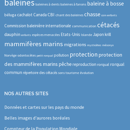
baleines
baleine à bosse
baleines à dents
baleines à fanons
chasse
CBI
cachalot
Canada
béluga
chant des baleines
coin enfants
cétacés
Commission baleinière internationale
communication
dauphin
Etats-Unis
Japon
krill
espèces menacées
Islande
enfants
mammifères marins
migrations
mysticètes
mésonyx
protection
protection
pollution
Norvège
odontocètes
petit rorqual
des mammifères marins
pêche
rorqual
reproduction
rorqual
commun
répertoire des cétacés
sons
tourisme
évolution
NOS AUTRES SITES
Données et cartes sur les pays du monde
Belles images d'aurores boréales
Compteur de la Population Mondiale