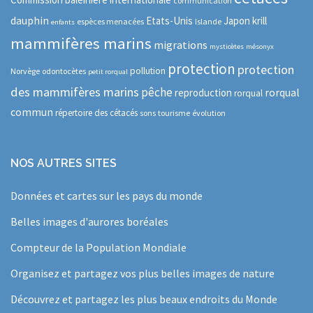
communication
dauphin
Etats-Unis
Japon
krill
espèces menacées
Islande
enfants
mammifères marins
migrations
mysticètes
mésonyx
protection
protection
pollution
Norvège
odontocètes
petit rorqual
des mammifères marins
pêche
rorqual
reproduction
rorqual
commun
répertoire des cétacés
sons
tourisme
évolution
NOS AUTRES SITES
Données et cartes sur les pays du monde
Belles images d'aurores boréales
Compteur de la Population Mondiale
Organisez et partagez vos plus belles images de nature
Découvrez et partagez les plus beaux endroits du Monde