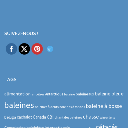
SUIVEZ-NOUS !
TAGS
baleine bleue
alimentation
baleineaux
Antarctique
ancêtres
baleine
baleines
baleine à bosse
baleines à dents
baleines à fanons
chasse
CBI
cachalot
Canada
béluga
chant des baleines
coin enfants
cétacés
Commission baleinière internationale