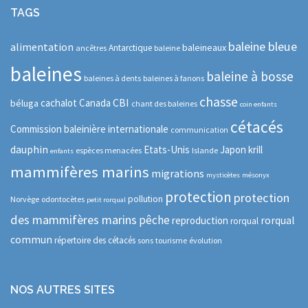
TAGS
baleine bleue
alimentation
baleineaux
Antarctique
ancêtres
baleine
baleines
baleine à bosse
baleines à dents
baleines à fanons
chasse
CBI
cachalot
Canada
béluga
chant des baleines
coin enfants
cétacés
Commission baleinière internationale
communication
dauphin
Etats-Unis
Japon
krill
espèces menacées
Islande
enfants
mammifères marins
migrations
mysticètes
mésonyx
protection
protection
pollution
Norvège
odontocètes
petit rorqual
des mammifères marins
pêche
rorqual
reproduction
rorqual
commun
répertoire des cétacés
sons
tourisme
évolution
NOS AUTRES SITES