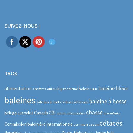
SUIVEZ-NOUS !
TAGS
baleine bleue
alimentation
baleineaux
Antarctique
ancêtres
baleine
baleines
baleine à bosse
baleines à dents
baleines à fanons
chasse
CBI
cachalot
Canada
béluga
chant des baleines
coin enfants
cétacés
Commission baleinière internationale
communication
dauphin
Etats-Unis
Japon
krill