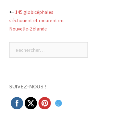
Navigation
145 globicéphales
s’échouent et meurent en
d’article
Nouvelle-Zélande
Rechercher :
SUIVEZ-NOUS !