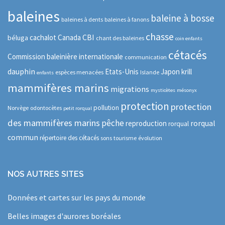
baleines
baleine à bosse
baleines à dents
baleines à fanons
chasse
CBI
cachalot
Canada
béluga
chant des baleines
coin enfants
cétacés
Commission baleinière internationale
communication
dauphin
Etats-Unis
Japon
krill
espèces menacées
Islande
enfants
mammifères marins
migrations
mysticètes
mésonyx
protection
protection
pollution
Norvège
odontocètes
petit rorqual
des mammifères marins
pêche
rorqual
reproduction
rorqual
commun
répertoire des cétacés
sons
tourisme
évolution
NOS AUTRES SITES
Données et cartes sur les pays du monde
Belles images d'aurores boréales