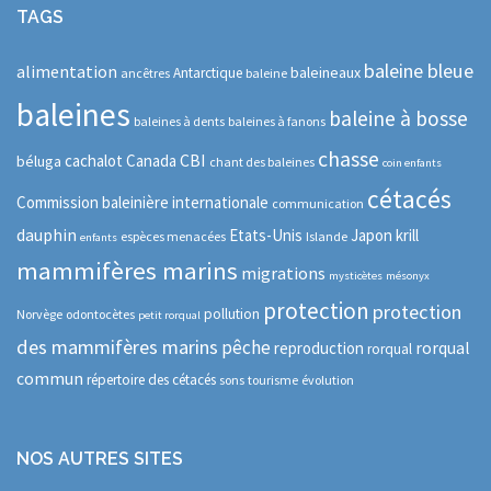
TAGS
baleine bleue
alimentation
baleineaux
Antarctique
ancêtres
baleine
baleines
baleine à bosse
baleines à dents
baleines à fanons
chasse
CBI
cachalot
Canada
béluga
chant des baleines
coin enfants
cétacés
Commission baleinière internationale
communication
dauphin
Etats-Unis
Japon
krill
espèces menacées
Islande
enfants
mammifères marins
migrations
mysticètes
mésonyx
protection
protection
pollution
Norvège
odontocètes
petit rorqual
des mammifères marins
pêche
rorqual
reproduction
rorqual
commun
répertoire des cétacés
sons
tourisme
évolution
NOS AUTRES SITES